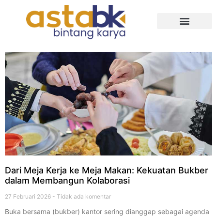
Tentang Kami
Dari Meja Kerja ke Meja Makan: Kekuatan Bukber
dalam Membangun Kolaborasi
27 Februari 2026
Tidak ada komentar
Buka bersama (bukber) kantor sering dianggap sebagai agenda