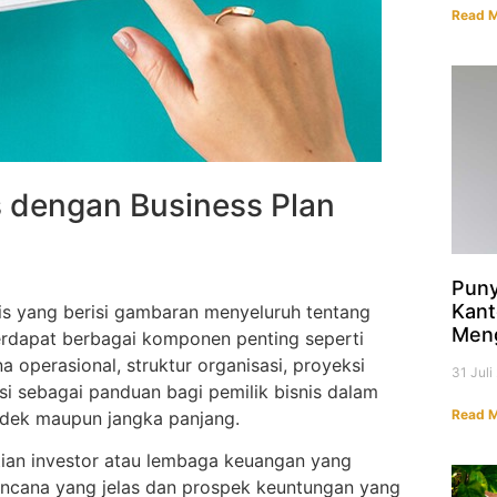
Read M
 dengan Business Plan
Puny
Kant
is yang berisi gambaran menyeluruh tentang
Men
terdapat berbagai komponen penting seperti
na operasional, struktur organisasi, proyeksi
31 Jul
si sebagai panduan bagi pemilik bisnis dalam
Read M
ndek maupun jangka panjang.
tian investor atau lembaga keuangan yang
 rencana yang jelas dan prospek keuntungan yang