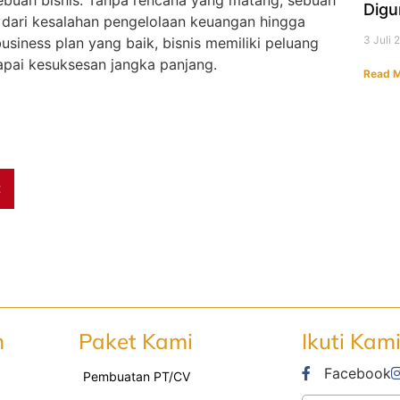
ebuah bisnis. Tanpa rencana yang matang, sebuah
Digu
i dari kesalahan pengelolaan keuangan hingga
3 Juli
iness plan yang baik, bisnis memiliki peluang
apai kesuksesan jangka panjang.
Read M
t
n
Paket Kami
Ikuti Kam
Facebook
Pembuatan PT/CV