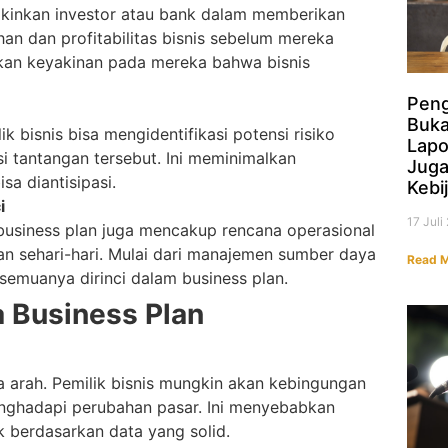
yakinkan investor atau bank dalam memberikan
an dan profitabilitas bisnis sebelum mereka
ikan keyakinan pada mereka bahwa bisnis
Peng
Buk
bisnis bisa mengidentifikasi potensi risiko
Lapo
i tantangan tersebut. Ini meminimalkan
Jug
a diantisipasi.
Kebi
i
17 Jul
business plan juga mencakup rencana operasional
an sehari-hari. Mulai dari manajemen sumber daya
Read M
 semuanya dirinci dalam business plan.
 Business Plan
a arah. Pemilik bisnis mungkin akan kebingungan
ghadapi perubahan pasar. Ini menyebabkan
 berdasarkan data yang solid.