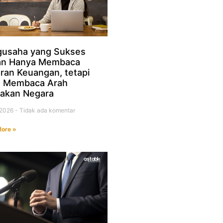
usaha yang Sukses
an Hanya Membaca
ran Keuangan, tetapi
a Membaca Arah
jakan Negara
i 2026
Tidak ada komentar
ore »