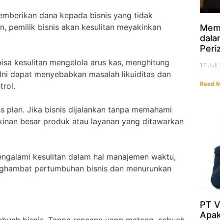
mberikan dana kepada bisnis yang tidak
n, pemilik bisnis akan kesulitan meyakinkan
Mem
dala
Peri
bisa kesulitan mengelola arus kas, menghitung
17 Jul
ni dapat menyebabkan masalah likuiditas dan
Read M
trol.
 plan. Jika bisnis dijalankan tanpa memahami
kinan besar produk atau layanan yang ditawarkan
mengalami kesulitan dalam hal manajemen waktu,
enghambat pertumbuhan bisnis dan menurunkan
PT V
Apak