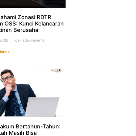
ahami Zonasi RDTR
m OSS: Kunci Kelancaran
zinan Berusaha
i 2026
Tidak ada komentar
ore »
akum Bertahun-Tahun:
ah Masih Bisa