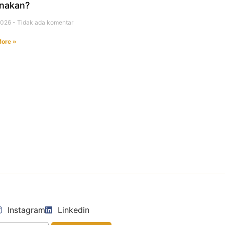
nakan?
 2026
Tidak ada komentar
ore »
i
Instagram
Linkedin