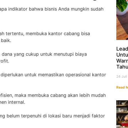
rapa indikator bahwa bisnis Anda mungkin sudah
yah tertentu, membuka kantor cabang bisa
baik.
Lead
an dana yang cukup untuk menutupi biaya
Untu
Warm
ofit.
Tahu
diperlukan untuk memastikan operasional kantor
24 Jul
Read M
n efisien, maka membuka cabang akan lebih mudah
en internal.
g belum terpenuhi di lokasi baru menjadi faktor