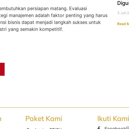
Digu
mbutuhkan persiapan matang. Evaluasi
3 Juli
ategi manajemen adalah faktor penting yang harus
si bisnis dapat menjadi langkah sukses untuk
Read M
tri yang semakin kompetitif.
t
n
Paket Kami
Ikuti Kam
Facebook