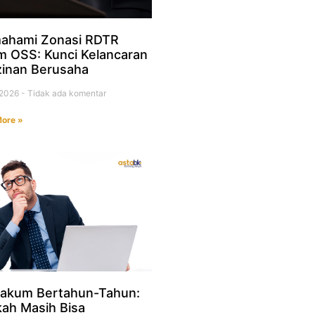
ahami Zonasi RDTR
m OSS: Kunci Kelancaran
zinan Berusaha
i 2026
Tidak ada komentar
ore »
akum Bertahun-Tahun:
ah Masih Bisa