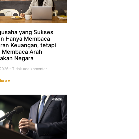
usaha yang Sukses
an Hanya Membaca
ran Keuangan, tetapi
a Membaca Arah
jakan Negara
i 2026
Tidak ada komentar
ore »