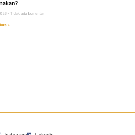
nakan?
 2026
Tidak ada komentar
ore »
i
Instagram
Linkedin