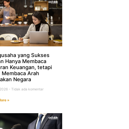
usaha yang Sukses
an Hanya Membaca
ran Keuangan, tetapi
a Membaca Arah
jakan Negara
i 2026
Tidak ada komentar
ore »