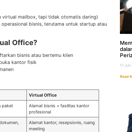
irtual mailbox, tapi tidak otomatis daring)
operasional bisnis, terutama untuk startup atau
al Office?
Mem
dala
Peri
tarkan bisnis atau bertemu klien
uka kantor fisik
17 Jul
rmanen
Read M
Virtual Office
n paket
Alamat bisnis + fasilitas kantor
profesional
d dokumen,
Alamat kantor, resepsionis, ruang
meeting