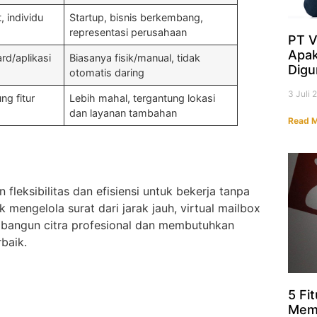
 individu
Startup, bisnis berkembang,
representasi perusahaan
PT V
Apak
rd/aplikasi
Biasanya fisik/manual, tidak
Digu
otomatis daring
3 Juli
ng fitur
Lebih mahal, tergantung lokasi
dan layanan tambahan
Read M
eksibilitas dan efisiensi untuk bekerja tanpa
 mengelola surat dari jarak jauh, virtual mailbox
membangun citra profesional dan membutuhkan
rbaik.
5 Fi
Memb