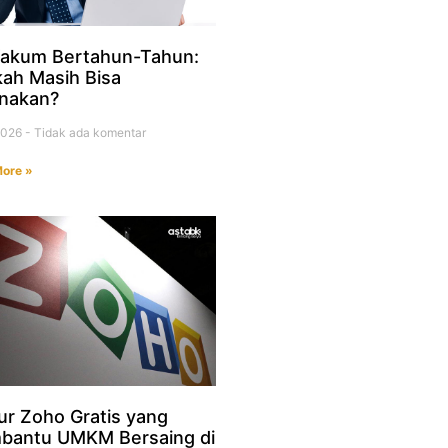
akum Bertahun-Tahun:
ah Masih Bisa
nakan?
 2026
Tidak ada komentar
ore »
tur Zoho Gratis yang
antu UMKM Bersaing di