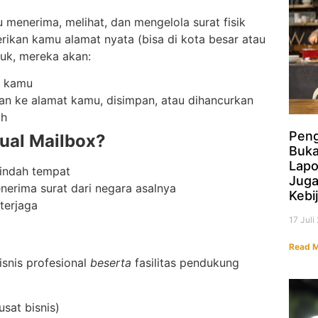
enerima, melihat, dan mengelola surat fisik
rikan kamu alamat nyata (bisa di kota besar atau
suk, mereka akan:
n kamu
skan ke alamat kamu, disimpan, atau dihancurkan
uh
Peng
ual Mailbox?
Buk
Lapo
pindah tempat
Jug
enerima surat dari negara asalnya
Kebi
terjaga
17 Jul
Read M
snis profesional
beserta
fasilitas pendukung
sat bisnis)