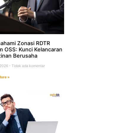
ahami Zonasi RDTR
m OSS: Kunci Kelancaran
zinan Berusaha
i 2026
Tidak ada komentar
ore »