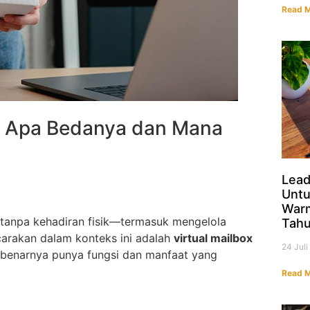
Read M
ce: Apa Bedanya dan Mana
Lead
Untu
Warm
an tanpa kehadiran fisik—termasuk mengelola
Tahu
carakan dalam konteks ini adalah
virtual mailbox
24 Jul
ebenarnya punya fungsi dan manfaat yang
Read M