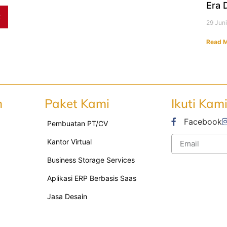
Era D
t
29 Jun
Read M
n
Paket Kami
Ikuti Kam
Facebook
Pembuatan PT/CV
Kantor Virtual
Business Storage Services
Aplikasi ERP Berbasis Saas
Jasa Desain